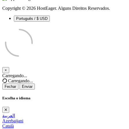
Copyright © 2026 HostEager. Alguns Direitos Reservados.
Português / $ USD
×
Fechar
Carregando...
Carregando...
Fechar
Enviar
Escolha o idioma
العربية
Azerbaijani
Català