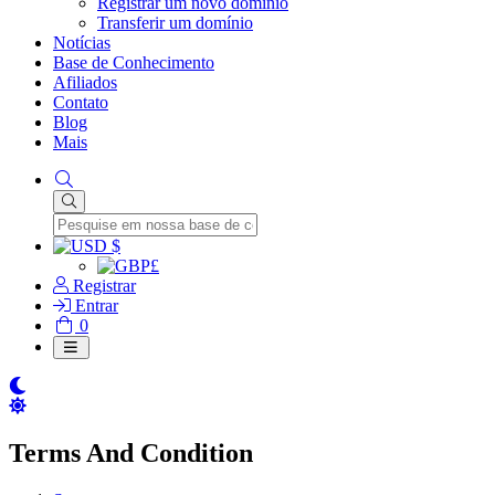
Registrar um novo domínio
Transferir um domínio
Notícias
Base de Conhecimento
Afiliados
Contato
Blog
Mais
$
£
Registrar
Entrar
Carrinho
0
de
Compras
Terms And Condition