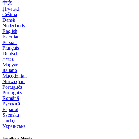
中文
Hrvatski
Čeština
Dansk
Nederlands
English
Estonian
Persian
Français
Deutsch
עברית
Magyar
Italiano
Macedonian
Norwegian
Português
Português
Română
Русский
Español
Svenska
Türkçe
Українська
Escolha a Moeda